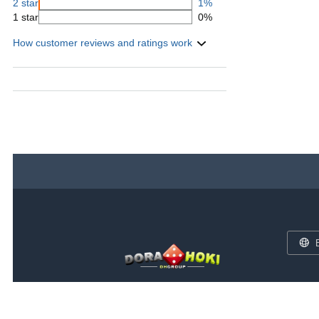
2 star
1%
1 star
0%
How customer reviews and ratings work