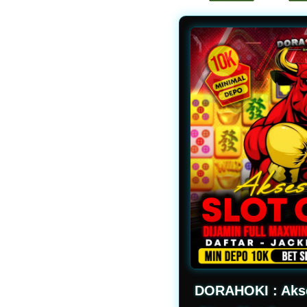
DORAHOKI : Aks