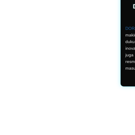
DOR
maki
duku
inov
juga
resm
masu