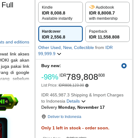
Full
Kindle
Audiobook
IDR 8,008.8
IDR 8,8008.7
Available instantly
with membership
Hardcover
Paperback
IDR 2,556.8
IDR 11,558.808
ats and editions
Other Used, New, Collectible
from
IDR
99,999.9
wat link akses
HOKI gak akan
Buy new:
juga pakai link
rang di google
789,808
-98%
IDR
808
arang sebelum
List Price:
IDR808,123.00
IDR 465,987.3 Shipping & Import Charges
to Indonesia
Details
Delivery
Monday, November 17
Deliver to
Indonesia
Only 1 left in stock - order soon.