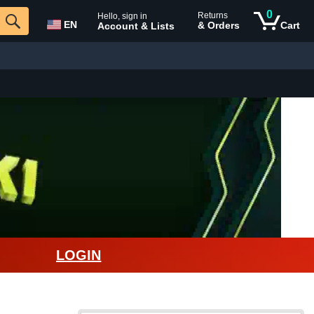
0
Returns
Hello, sign in
EN
& Orders
Cart
Account & Lists
LOGIN