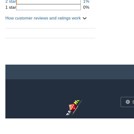
2 star
1%
1 star
0%
How customer reviews and ratings work