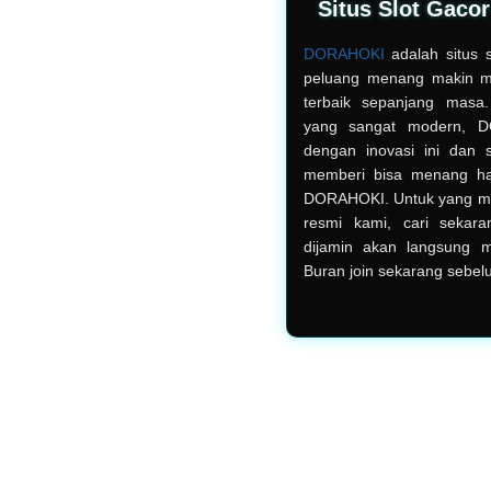
Situs Slot Gaco
DORAHOKI
adalah situs 
peluang menang makin mu
terbaik sepanjang masa
yang sangat modern, 
dengan inovasi ini dan s
memberi bisa menang hari
DORAHOKI. Untuk yang mau
resmi kami, cari sekar
dijamin akan langsung m
Buran join sekarang sebel