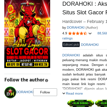
DORAHOKI : Akse
Situs Slot Gacor
Hardcover – February 
by
DORAHOKI
(Author)
4.9
88,56
ratings
Editors' pick
DORAHOKI
DORAHOKI
adalah situs s
peluang menang makin mudah 
sepanjang masa. Dengan d
modern, DORAHOKI gak akan 
sudah terbukti jelas banyak
Follow the author
juga pakai link resmi DO
main lewat link login resmi
"DORAHOKI" dijamin akan l
DORAHOKI
Follow
kami. Buran join sekarang se
Read more