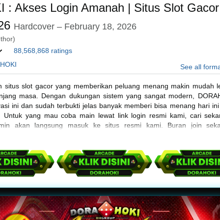
 Akses Login Amanah | Situs Slot Gacor 
026
Hardcover – February 18, 2026
thor)
88,568,868 ratings
HOKI
See all form
 situs slot gacor yang memberikan peluang menang makin mudah le
panjang masa. Dengan dukungan sistem yang sangat modern, DORA
si ini dan sudah terbukti jelas banyak memberi bisa menang hari ini 
Untuk yang mau coba main lewat link login resmi kami, cari seka
min akan langsung masuk ke situs resmi kami. Buran join sek