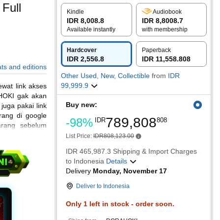
Full
Kindle
Audiobook
IDR 8,008.8
IDR 8,8008.7
Available instantly
with membership
Hardcover
Paperback
IDR 2,556.8
IDR 11,558.808
ats and editions
Other Used, New, Collectible
from
IDR
99,999.9
wat link akses
HOKI gak akan
Buy new:
juga pakai link
rang di google
789,808
-98%
IDR
808
arang sebelum
List Price:
IDR808,123.00
IDR 465,987.3 Shipping & Import Charges
to Indonesia
Details
Delivery
Monday, November 17
Deliver to
Indonesia
Only 1 left in stock - order soon.