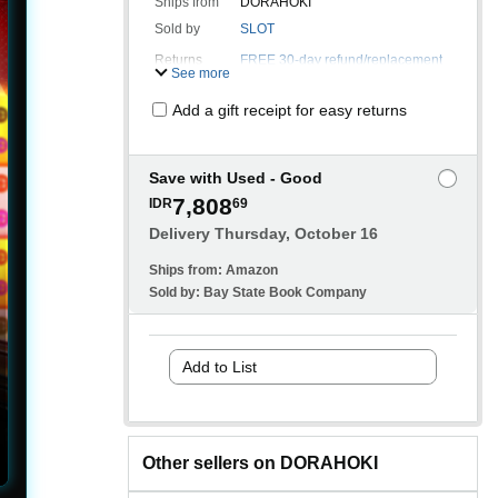
Ships from
DORAHOKI
Sold by
SLOT
Returns
FREE 30-day refund/replacement
See more
Add a gift receipt for easy returns
Save with Used - Good
7,808
IDR
69
Delivery
Thursday, October 16
Ships from:
Amazon
Sold by:
Bay State Book Company
Add to List
Other sellers on DORAHOKI