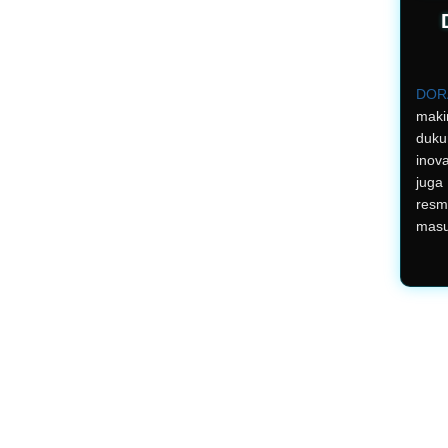
DOR
maki
duku
inov
juga
resm
masu