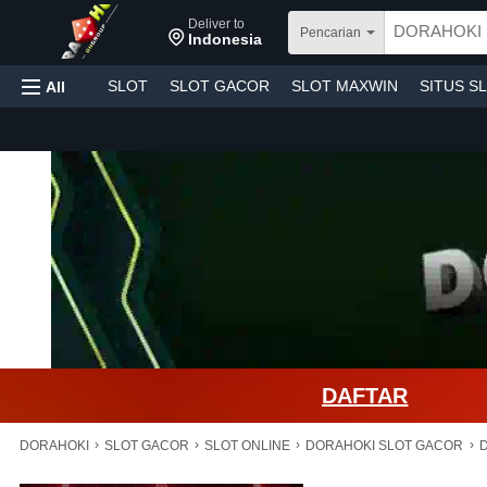
Deliver to
Pencarian
Indonesia
SLOT
SLOT GACOR
SLOT MAXWIN
SITUS S
All
DAFTAR
›
›
›
›
DORAHOKI
SLOT GACOR
SLOT ONLINE
DORAHOKI SLOT GACOR