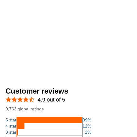
Customer reviews
4.9 out of 5
9,763 global ratings
5 star
99%
4 star
12%
3 star
2%