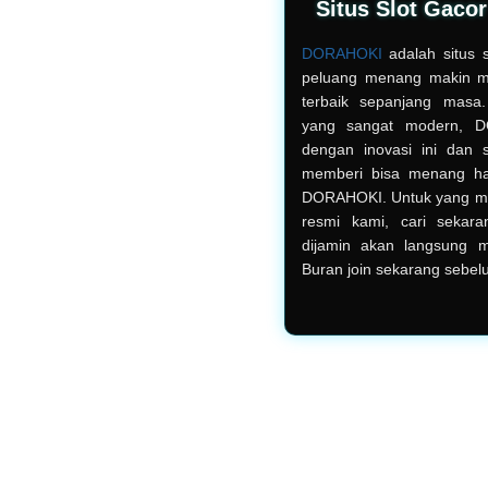
Situs Slot Gaco
DORAHOKI
adalah situs 
peluang menang makin mu
terbaik sepanjang masa
yang sangat modern, 
dengan inovasi ini dan s
memberi bisa menang hari
DORAHOKI. Untuk yang mau
resmi kami, cari sekar
dijamin akan langsung m
Buran join sekarang sebel