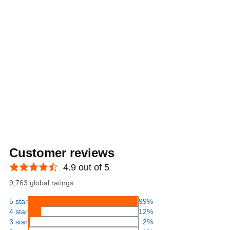
Customer reviews
4.9 out of 5
9,763 global ratings
5 star
99%
4 star
12%
3 star
2%