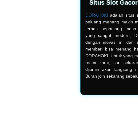
Situs Slot Gaco
DORAHOKI
adalah situs 
peluang menang makin mu
terbaik sepanjang masa
yang sangat modern, 
dengan inovasi ini dan s
memberi bisa menang hari
DORAHOKI. Untuk yang mau
resmi kami, cari sekar
dijamin akan langsung m
Buran join sekarang sebel