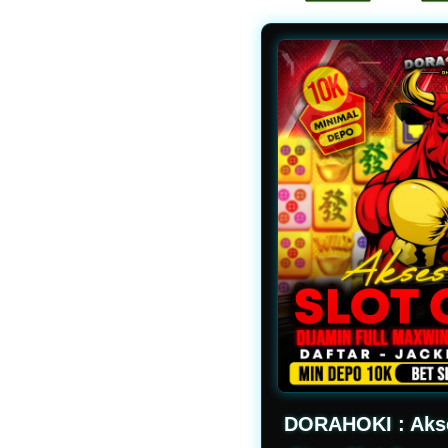
DORAHOKI : Aks